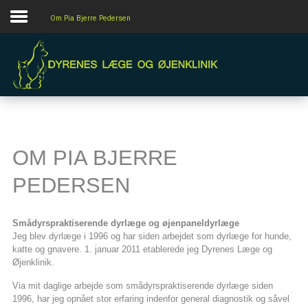
Om Pia Bjerre Pedersen
Forside
Almen praksis
Øjenklinik
Om
Kontakt
OM PIA BJERRE
PEDERSEN
Smådyrspraktiserende dyrlæge og øjenpaneldyrlæge
Jeg blev dyrlæge i 1996 og har siden arbejdet som dyrlæge for hunde,
katte og gnavere. 1. januar 2011 etablerede jeg Dyrenes Læge og
Øjenklinik.
Via mit daglige arbejde som smådyrspraktiserende dyrlæge siden
1996, har jeg opnået stor erfaring indenfor general diagnostik og såvel