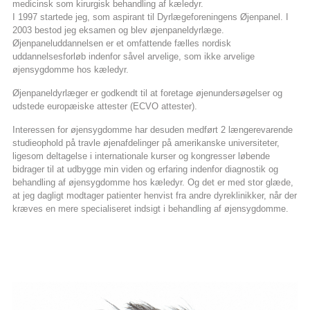
medicinsk som kirurgisk behandling af kæledyr.
I 1997 startede jeg, som aspirant til Dyrlægeforeningens Øjenpanel. I
2003 bestod jeg eksamen og blev øjenpaneldyrlæge.
Øjenpaneluddannelsen er et omfattende fælles nordisk
uddannelsesforløb indenfor såvel arvelige, som ikke arvelige
øjensygdomme hos kæledyr.
Øjenpaneldyrlæger er godkendt til at foretage øjenundersøgelser og
udstede europæiske attester (ECVO attester).
Interessen for øjensygdomme har desuden medført 2 længerevarende
studieophold på travle øjenafdelinger på amerikanske universiteter,
ligesom deltagelse i internationale kurser og kongresser løbende
bidrager til at udbygge min viden og erfaring indenfor diagnostik og
behandling af øjensygdomme hos kæledyr. Og det er med stor glæde,
at jeg dagligt modtager patienter henvist fra andre dyreklinikker, når der
kræves en mere specialiseret indsigt i behandling af øjensygdomme.