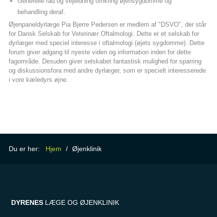
Generelle råd og vejledning omkring øjensygdomme og
behandling deraf.
Øjenpaneldyrlæge Pia Bjerre Pedersen er medlem af "DSVO", der står
for Dansk Selskab for Veterinær Oftalmologi. Dette er et selskab for
dyrlæger med speciel interesse i oftalmologi (øjets sygdomme). Dette
forum giver adgang til nyeste viden og information inden for dette
fagområde. Desuden giver selskabet fantastisk mulighed for sparring
og diskussionsfora med andre dyrlæger, som er specielt interesserede
i vore kæledyrs øjne.
Du er her:
Hjem
/
Øjenklinik
DYRENES
LÆGE OG ØJENKLINIK