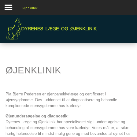
Øjenklinik
Forside
Almen praksis
Øjenklinik
Om
Kontakt
ØJENKLINIK
Pia Bjerre Pedersen er øjenpaneldyrlæge og certificeret i
øjensygdomme. Dvs. uddannet til at diagnostisere og behandle
komplicerede øjensygdomme hos kæledyr.
Øjenundersøgelse og diagnostik:
Dyrenes Læge og Øjenklinik har specialiseret sig i undersøgelse og
behandling af øjensygdomme hos vore kæledyr. Vores mål er, at sikre
hurtig helbredelse til mindst mulig gene og med bevarelse af synet hos